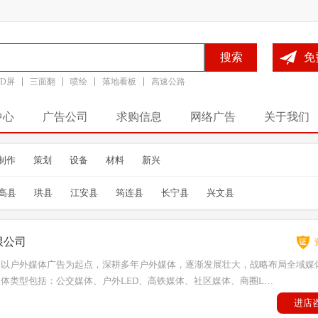
搜索
免
ED屏
三面翻
喷绘
落地看板
高速公路
中心
广告公司
求购信息
网络广告
关于我们
制作
策划
设备
材料
新兴
高县
珙县
江安县
筠连县
长宁县
兴文县
限公司
司以户外媒体广告为起点，深耕多年户外媒体，逐渐发展壮大，战略布局全域媒
体类型包括：公交媒体、户外LED、高铁媒体、社区媒体、商圈L…
进店