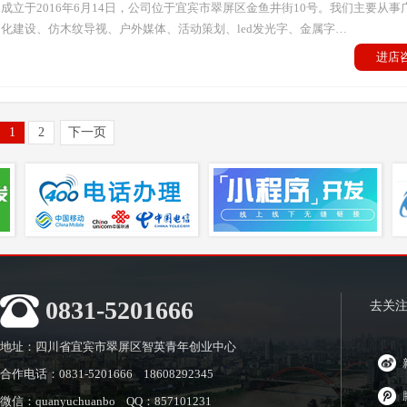
成立于2016年6月14日，公司位于宜宾市翠屏区金鱼井街10号。我们主要从事
化建设、仿木纹导视、户外媒体、活动策划、led发光字、金属字…
进店
1
2
下一页
0831-5201666
去关
地址：四川省宜宾市翠屏区智英青年创业中心
合作电话：0831-5201666 18608292345
微信：quanyuchuanbo QQ：857101231