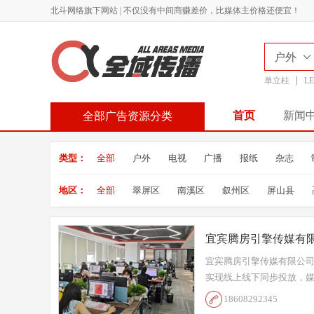
北斗网络旗下网站 | 不仅没有中间商赚差价，比媒体主价格还便宜！
户外
单立柱
L
首页
新闻
全部广告资源分类
类型：
全部
户外
电视
广播
报纸
杂志
地区：
全部
翠屏区
南溪区
叙州区
屏山县
宜宾腾房引擎传媒有
宜宾腾房引擎传媒有限公
实现线上线下同步投放，媒
18608292345